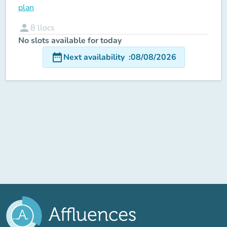
plan
person
8
llocs
No slots available for today
date_range
Next availability
:
08/08/2026