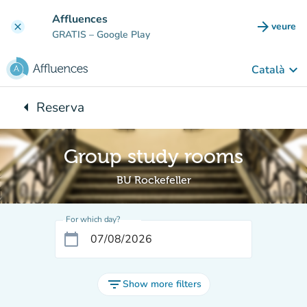
Go to main content
Affluences
arrow_forward
veure
clear
(new t
GRATIS
– Google Play
keyboard_arrow_down
Català
arrow_left
Reserva
Back to:
Group study rooms
BU Rockefeller
For which day?
calendar_today
filter_list
Show more filters