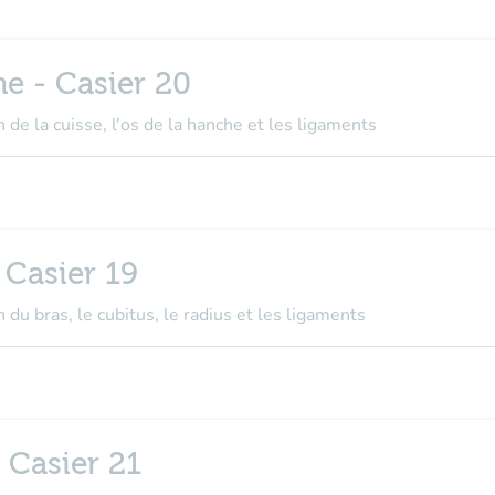
he - Casier 20
e la cuisse, l'os de la hanche et les ligaments
 Casier 19
u bras, le cubitus, le radius et les ligaments
 Casier 21