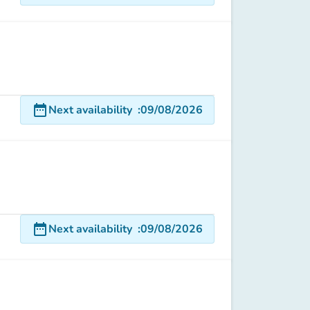
date_range
Next availability
:
09/08/2026
date_range
Next availability
:
09/08/2026