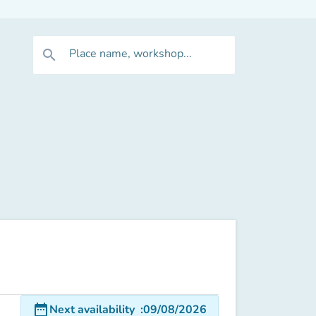
Place name, workshop...
search
date_range
Next availability
:
09/08/2026