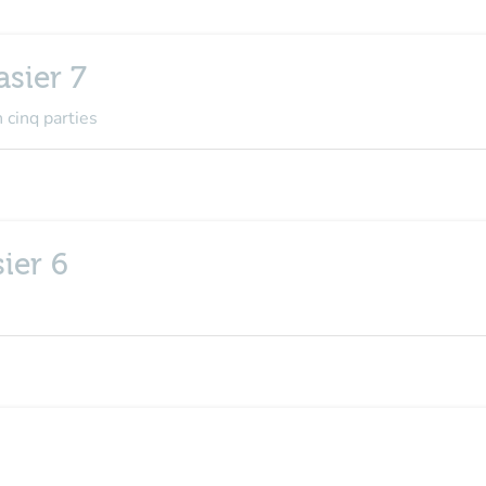
sier 7
cinq parties
ier 6