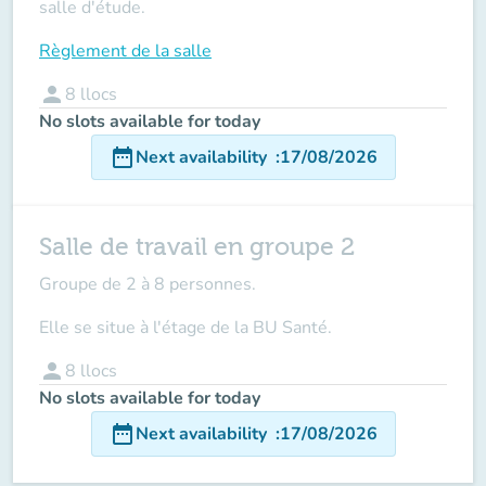
salle d'étude.
Règlement de la salle
person
8
llocs
No slots available for today
date_range
Next availability
:
17/08/2026
Salle de travail en groupe 2
Groupe de 2 à 8 personnes.
Elle se situe à l'étage de la BU Santé.
person
8
llocs
No slots available for today
date_range
Next availability
:
17/08/2026