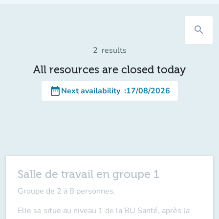
search
2
results
All resources are closed today
date_range
Next availability
:
17/08/2026
Salle de travail en groupe 1
Groupe de 2 à 8 personnes.
Elle se situe au niveau 1 de la BU Santé, après la