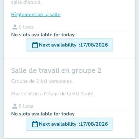
salle d'étude.
Règlement de la salle
person
8
llocs
No slots available for today
date_range
Next availability
:
17/08/2026
Salle de travail en groupe 2
Groupe de 2 à 8 personnes.
Elle se situe à l'étage de la BU Santé.
person
8
llocs
No slots available for today
date_range
Next availability
:
17/08/2026