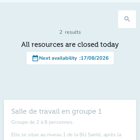
search
2
results
All resources are closed today
date_range
Next availability
:
17/08/2026
Salle de travail en groupe 1
Groupe de 2 à 8 personnes.
Elle se situe au niveau 1 de la BU Santé, après la