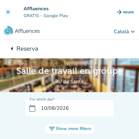
Go to main content
Affluences
arrow_forward
veure
clear
(new t
GRATIS
– Google Play
keyboard_arrow_down
Català
arrow_left
Reserva
Back to:
Salle de travail en groupe
BU de Santé
For which day?
calendar_today
filter_list
Show more filters