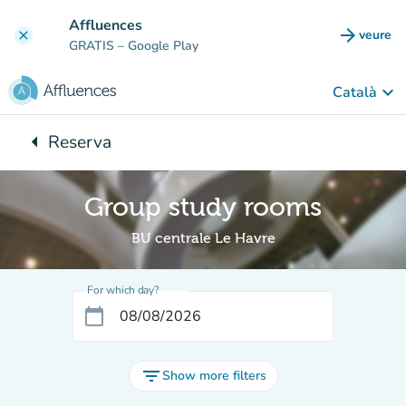
Go to main content
Affluences
arrow_forward
veure
clear
(new t
GRATIS
– Google Play
keyboard_arrow_down
Català
arrow_left
Reserva
Back to:
Group study rooms
BU centrale Le Havre
For which day?
calendar_today
filter_list
Show more filters