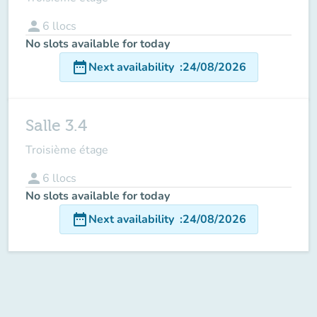
person
6
llocs
No slots available for today
date_range
Next availability
:
24/08/2026
Salle 3.4
Troisième étage
person
6
llocs
No slots available for today
date_range
Next availability
:
24/08/2026