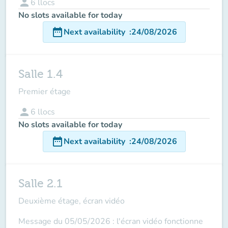
person
6
llocs
No slots available for today
date_range
Next availability
:
24/08/2026
Salle 1.4
Premier étage
person
6
llocs
No slots available for today
date_range
Next availability
:
24/08/2026
Salle 2.1
Deuxième étage, écran vidéo
Message du 05/05/2026 : l'écran vidéo fonctionne