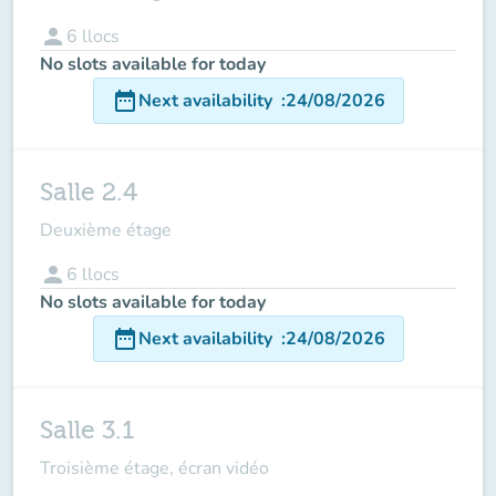
person
6
llocs
No slots available for today
date_range
Next availability
:
24/08/2026
Salle 2.4
Deuxième étage
person
6
llocs
No slots available for today
date_range
Next availability
:
24/08/2026
Salle 3.1
Troisième étage, écran vidéo