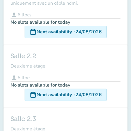
uniquement avec un câble hdmi.
person
6
llocs
No slots available for today
date_range
Next availability
:
24/08/2026
Salle 2.2
Deuxième étage
person
6
llocs
No slots available for today
date_range
Next availability
:
24/08/2026
Salle 2.3
Deuxième étage