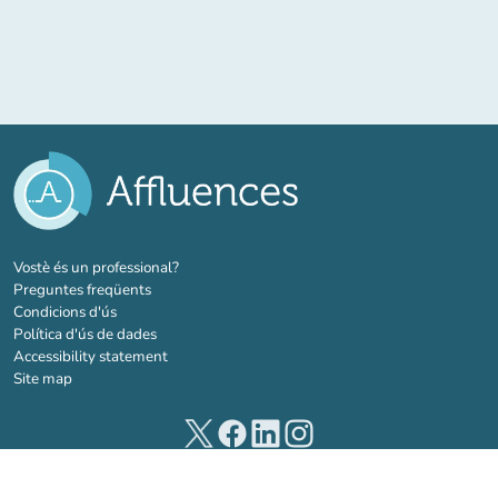
(new tab)
Vostè és un professional?
Preguntes freqüents
Condicions d'ús
Política d'ús de dades
Accessibility statement
Site map
(new tab)
(new tab)
(new tab)
(new tab)