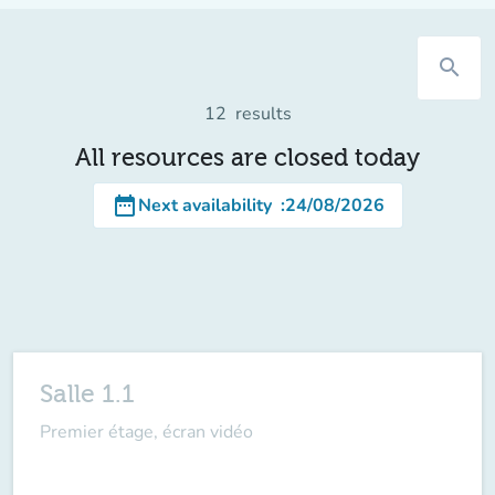
search
12
results
All resources are closed today
date_range
Next availability
:
24/08/2026
Salle 1.1
Premier étage, écran vidéo