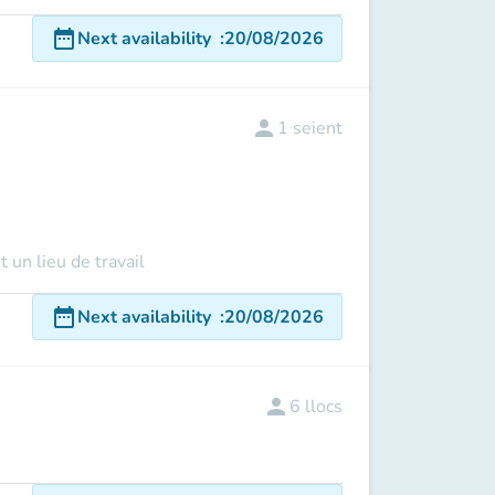
date_range
Next availability
:
20/08/2026
person
1
seient
 un lieu de travail
date_range
Next availability
:
20/08/2026
person
6
llocs