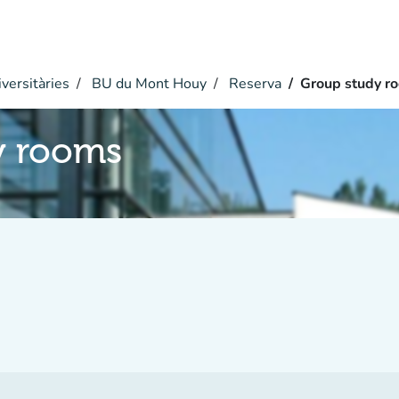
versitàries
BU du Mont Houy
Reserva
Group study r
y rooms