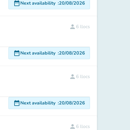
date_range
Next availability
:
20/08/2026
person
6
llocs
date_range
Next availability
:
20/08/2026
person
6
llocs
date_range
Next availability
:
20/08/2026
person
6
llocs