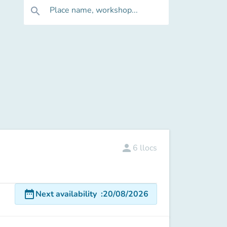
Place name, workshop...
search
person
6
llocs
date_range
Next availability
:
20/08/2026