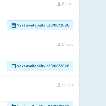
person
6
llocs
date_range
Next availability
:
20/08/2026
person
6
llocs
date_range
Next availability
:
20/08/2026
person
6
llocs