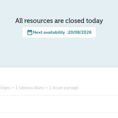
All resources are closed today
date_range
Next availability
:
20/08/2026
sièges + 1 tableau blanc + 1 écran partagé