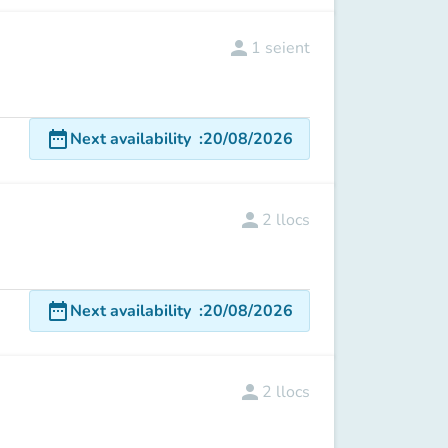
person
1
seient
date_range
Next availability
:
20/08/2026
person
2
llocs
date_range
Next availability
:
20/08/2026
person
2
llocs