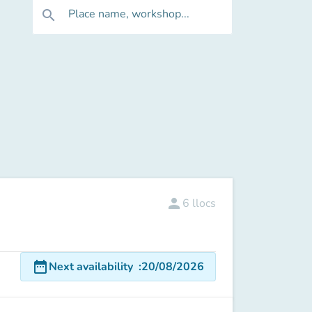
Place name, workshop...
search
person
6
llocs
date_range
Next availability
:
20/08/2026