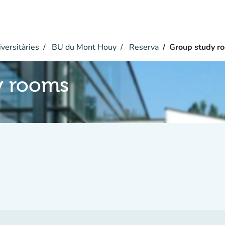
versitàries
BU du Mont Houy
Reserva
Group study r
y rooms