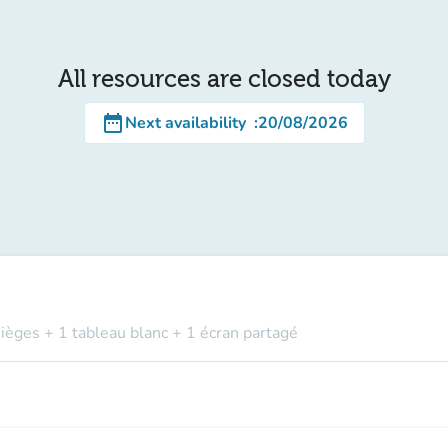
All resources are closed today
date_range
Next availability
:
20/08/2026
sièges + 1 tableau blanc + 1 écran partagé