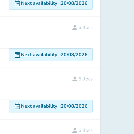
date_range
Next availability
:
20/08/2026
person
6
llocs
date_range
Next availability
:
20/08/2026
person
6
llocs
date_range
Next availability
:
20/08/2026
person
6
llocs