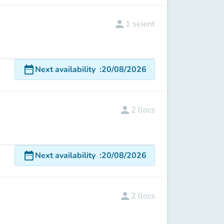
person
1
seient
date_range
Next availability
:
20/08/2026
person
2
llocs
date_range
Next availability
:
20/08/2026
person
2
llocs