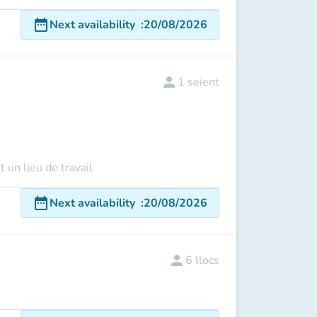
date_range
Next availability
:
20/08/2026
person
1
seient
 un lieu de travail
date_range
Next availability
:
20/08/2026
person
6
llocs