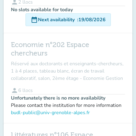
person
2
llocs
No slots available for today
date_range
Next availability
:
19/08/2026
Economie n°202 Espace
chercheurs
Réservé aux doctorants et enseignants-chercheurs,
1 à 4 places, tableau blanc, écran de travail
collaboratif, salon, 2ème étage - Economie Gestion
person
6
llocs
Unfortunately there is no more availability
Please contact the institution for more information
budl-public@univ-grenoble-alpes.fr
Littératures n°106 Espace