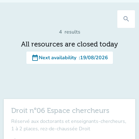
search
4
results
All resources are closed today
date_range
Next availability
:
19/08/2026
Droit n°06 Espace chercheurs
Réservé aux doctorants et enseignants-chercheurs,
1 à 2 places, rez-de-chaussée Droit