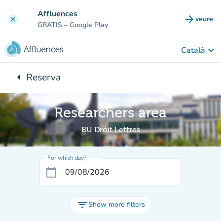
Go to main content
Affluences
arrow_forward
veure
clear
(new t
GRATIS
– Google Play
keyboard_arrow_down
Català
arrow_left
Reserva
Back to:
Researchers area
BU Droit Lettres
For which day?
calendar_today
filter_list
Show more filters