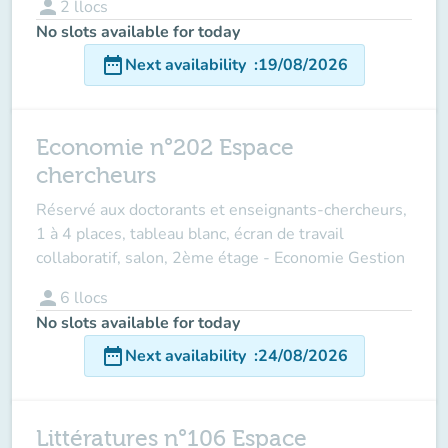
person
2
llocs
No slots available for today
date_range
Next availability
:
19/08/2026
Economie n°202 Espace
chercheurs
Réservé aux doctorants et enseignants-chercheurs,
1 à 4 places, tableau blanc, écran de travail
collaboratif, salon, 2ème étage - Economie Gestion
person
6
llocs
No slots available for today
date_range
Next availability
:
24/08/2026
Littératures n°106 Espace