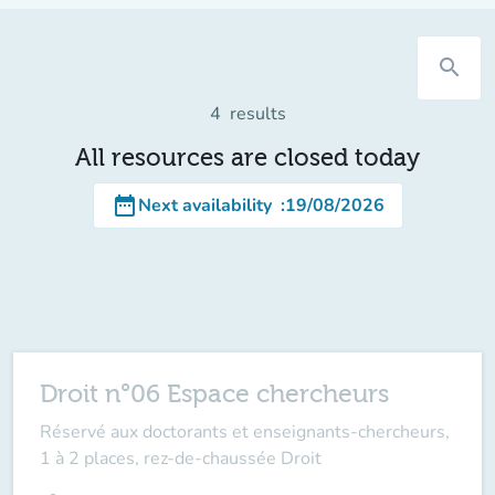
search
4
results
All resources are closed today
date_range
Next availability
:
19/08/2026
Droit n°06 Espace chercheurs
Réservé aux doctorants et enseignants-chercheurs,
1 à 2 places, rez-de-chaussée Droit