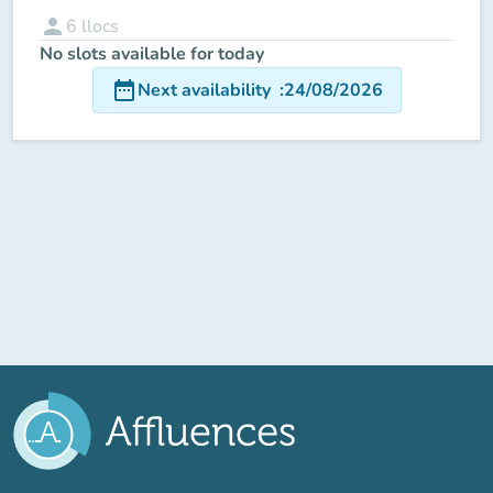
person
6
llocs
No slots available for today
date_range
Next availability
:
24/08/2026