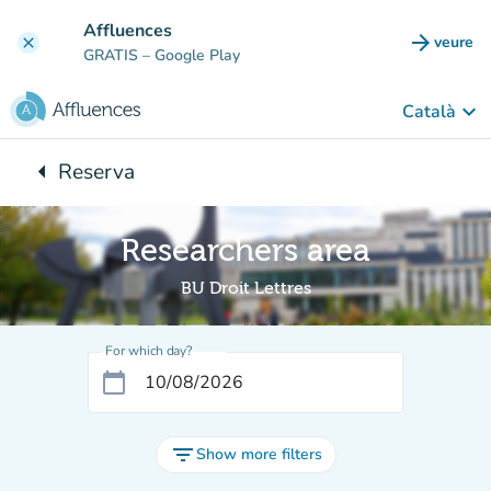
Go to main content
Affluences
arrow_forward
veure
clear
(new t
GRATIS
– Google Play
keyboard_arrow_down
Català
arrow_left
Reserva
Back to:
Researchers area
BU Droit Lettres
For which day?
calendar_today
filter_list
Show more filters