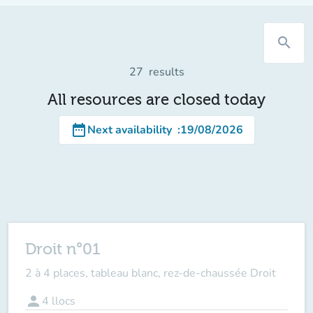
search
27
results
All resources are closed today
date_range
Next availability
:
19/08/2026
Droit n°01
2 à 4 places, tableau blanc, rez-de-chaussée Droit
person
4
llocs