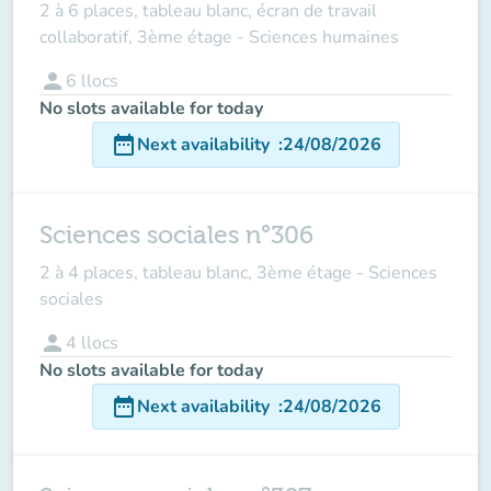
2 à 6 places, tableau blanc, écran de travail
collaboratif, 3ème étage - Sciences humaines
person
6
llocs
No slots available for today
date_range
Next availability
:
24/08/2026
Sciences sociales n°306
2 à 4 places, tableau blanc, 3ème étage - Sciences
sociales
person
4
llocs
No slots available for today
date_range
Next availability
:
24/08/2026