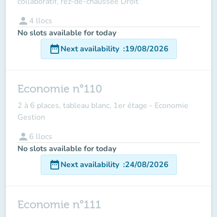
collaboratif, rez-de-chaussée Droit
person
4
llocs
No slots available for today
date_range
Next availability
:
19/08/2026
Economie n°110
2 à 6 places, tableau blanc, 1er étage - Economie
Gestion
person
6
llocs
No slots available for today
date_range
Next availability
:
24/08/2026
Economie n°111