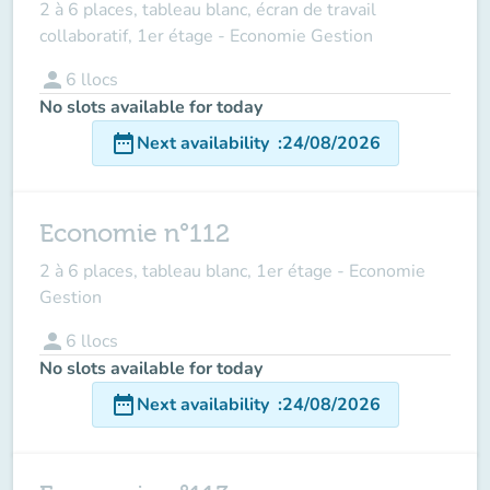
2 à 6 places, tableau blanc, écran de travail
collaboratif, 1er étage - Economie Gestion
person
6
llocs
No slots available for today
date_range
Next availability
:
24/08/2026
Economie n°112
2 à 6 places, tableau blanc, 1er étage - Economie
Gestion
person
6
llocs
No slots available for today
date_range
Next availability
:
24/08/2026