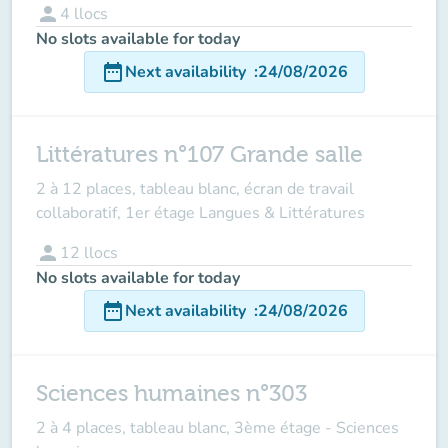
person
4
llocs
No slots available for today
date_range
Next availability
:
24/08/2026
Littératures n°107 Grande salle
2 à 12 places, tableau blanc, écran de travail
collaboratif, 1er étage Langues & Littératures
person
12
llocs
No slots available for today
date_range
Next availability
:
24/08/2026
Sciences humaines n°303
2 à 4 places, tableau blanc, 3ème étage - Sciences