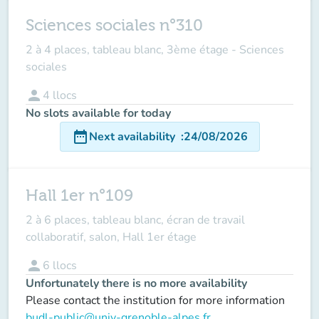
Sciences sociales n°310
2 à 4 places, tableau blanc, 3ème étage - Sciences
sociales
person
4
llocs
No slots available for today
date_range
Next availability
:
24/08/2026
Hall 1er n°109
2 à 6 places, tableau blanc, écran de travail
collaboratif, salon, Hall 1er étage
person
6
llocs
Unfortunately there is no more availability
Please contact the institution for more information
budl-public@univ-grenoble-alpes.fr