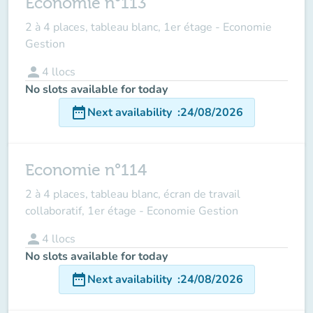
Economie n°113
2 à 4 places, tableau blanc, 1er étage - Economie
Gestion
person
4
llocs
No slots available for today
date_range
Next availability
:
24/08/2026
Economie n°114
2 à 4 places, tableau blanc, écran de travail
collaboratif, 1er étage - Economie Gestion
person
4
llocs
No slots available for today
date_range
Next availability
:
24/08/2026