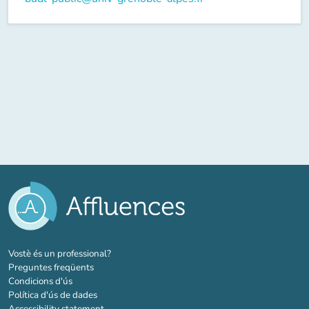
(new tab)
Vostè és un professional?
Preguntes freqüents
Condicions d'ús
Política d'ús de dades
Accessibility statement