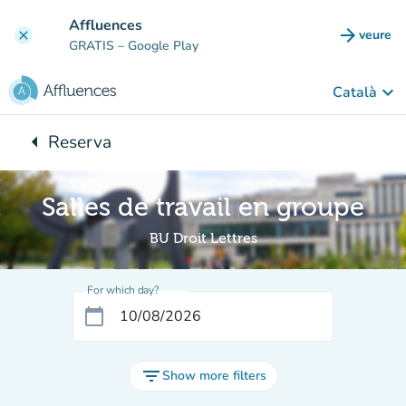
Go to main content
Affluences
arrow_forward
veure
clear
(new t
GRATIS
– Google Play
keyboard_arrow_down
Català
arrow_left
Reserva
Back to:
Salles de travail en groupe
BU Droit Lettres
For which day?
calendar_today
filter_list
Show more filters