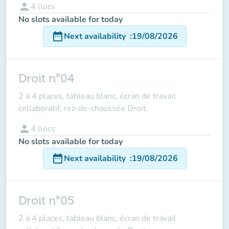
person
4
llocs
No slots available for today
date_range
Next availability
:
19/08/2026
Droit n°04
2 à 4 places, tableau blanc, écran de travail
collaboratif, rez-de-chaussée Droit
person
4
llocs
No slots available for today
date_range
Next availability
:
19/08/2026
Droit n°05
2 à 4 places, tableau blanc, écran de travail