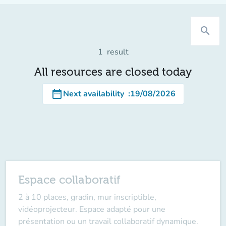
search
1
result
All resources are closed today
date_range
Next availability
:
19/08/2026
Espace collaboratif
2 à 10 places, gradin, mur inscriptible,
vidéoprojecteur. Espace adapté pour une
présentation ou un travail collaboratif dynamique.