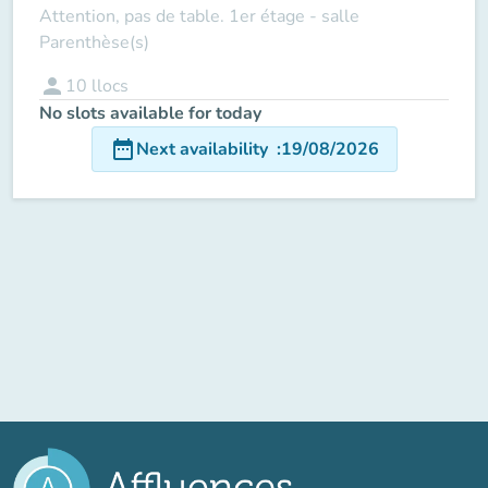
Attention, pas de table. 1er étage - salle
Parenthèse(s)
person
10
llocs
No slots available for today
date_range
Next availability
:
19/08/2026