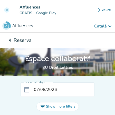
Go to main content
Affluences
arrow_forward
veure
clear
(new t
GRATIS
– Google Play
keyboard_arrow_down
Català
arrow_left
Reserva
Back to:
Espace collaboratif
BU Droit Lettres
For which day?
calendar_today
filter_list
Show more filters