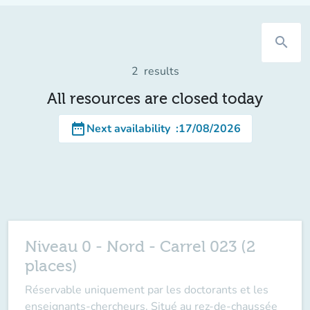
search
2
results
All resources are closed today
date_range
Next availability
:
17/08/2026
Niveau 0 - Nord - Carrel 023 (2
places)
Réservable uniquement par les doctorants et les
enseignants-chercheurs. Situé au rez-de-chaussée