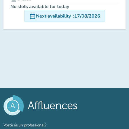
No slots available for today
date_range
Next availability
:
17/08/2026
(new tab)
Vostè és un professional?