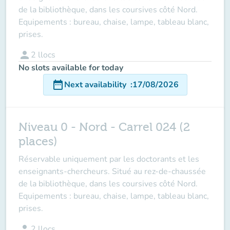
de la bibliothèque, dans les coursives côté Nord.
Equipements : bureau, chaise, lampe, tableau blanc,
prises.
person
2
llocs
No slots available for today
date_range
Next availability
:
17/08/2026
Niveau 0 - Nord - Carrel 024 (2
places)
Réservable uniquement par les doctorants et les
enseignants-chercheurs. Situé au rez-de-chaussée
de la bibliothèque, dans les coursives côté Nord.
Equipements : bureau, chaise, lampe, tableau blanc,
prises.
person
2
llocs