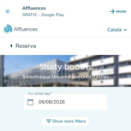
Go to main content
Affluences
arrow_forward
veure
clear
(new t
GRATIS
– Google Play
keyboard_arrow_down
Català
arrow_left
Reserva
Back to:
Study booths
Bibliothèque Universitaire Droit-Lettres
For which day?
calendar_today
filter_list
Show more filters