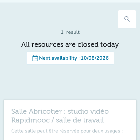
search
1
result
All resources are closed today
date_range
Next availability
:
10/08/2026
Salle Abricotier : studio vidéo
Rapidmooc / salle de travail
Cette salle peut être réservée pour deux usages :