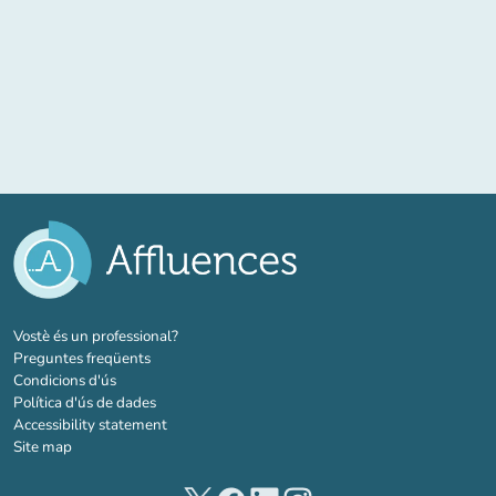
(new tab)
Vostè és un professional?
Preguntes freqüents
Condicions d'ús
Política d'ús de dades
Accessibility statement
Site map
(new tab)
(new tab)
(new tab)
(new tab)