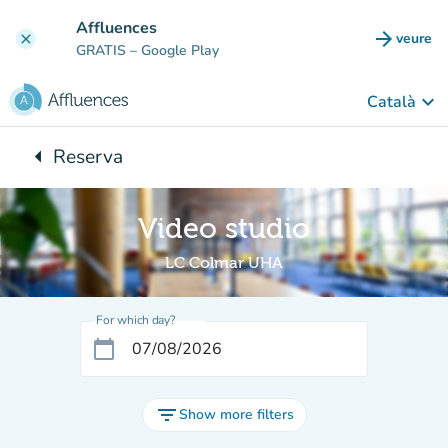
Go to main content
Affluences
arrow_forward
veure
clear
(new t
GRATIS
– Google Play
keyboard_arrow_down
Català
arrow_left
Reserva
Back to:
Video studio
LC Colmar UHA
For which day?
calendar_today
filter_list
Show more filters