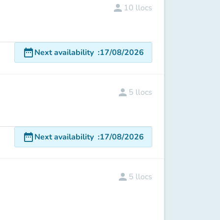
person
10
llocs
date_range
Next availability
:
17/08/2026
person
5
llocs
date_range
Next availability
:
17/08/2026
person
5
llocs