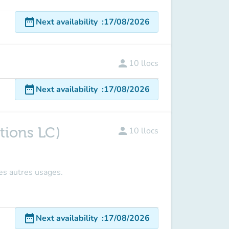
date_range
Next availability
:
17/08/2026
person
10
llocs
date_range
Next availability
:
17/08/2026
tions LC)
person
10
llocs
les autres usages.
date_range
Next availability
:
17/08/2026