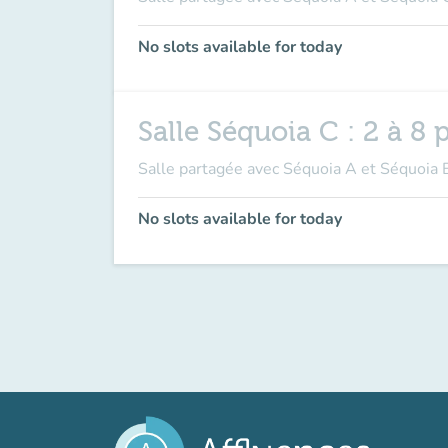
No slots available for today
Salle Séquoia C : 2 à 8
Salle partagée avec Séquoia A et Séquoia B
No slots available for today