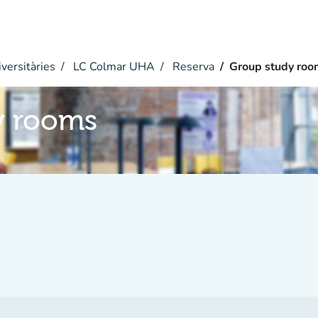
versitàries
LC Colmar UHA
Reserva
Group study roo
y rooms