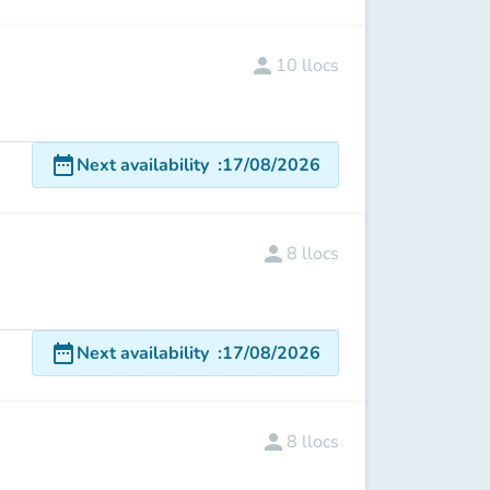
person
10
llocs
date_range
Next availability
:
17/08/2026
person
8
llocs
date_range
Next availability
:
17/08/2026
person
8
llocs