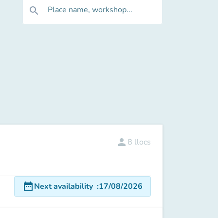
Place name, workshop...
search
person
8
llocs
date_range
Next availability
:
17/08/2026