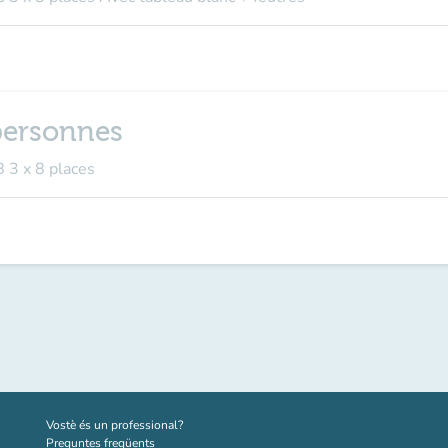
 personnes
 3 x 8 places
(new tab)
Vostè és un professional?
Preguntes freqüents