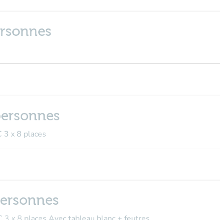
personnes
 personnes
 3 x 8 places
 personnes
 3 x 8 places Avec tableau blanc + feutres