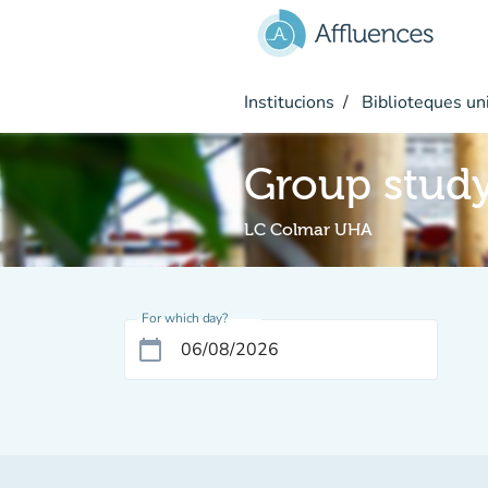
Go to main content
Institucions
Biblioteques uni
Group stud
LC Colmar UHA
For which day?
calendar_today