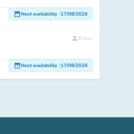
date_range
Next availability
:
17/08/2026
person
8
llocs
date_range
Next availability
:
17/08/2026