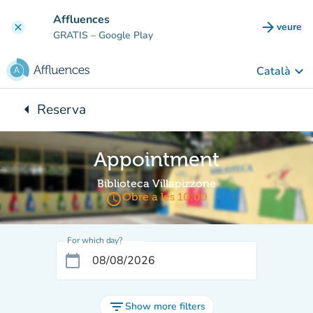
Go to main content
Affluences
arrow_forward
veure
clear
(new t
GRATIS
– Google Play
keyboard_arrow_down
Català
arrow_left
Reserva
Back to:
Appointment
Biblioteca Villapizzone
access_time
Obre a les 10:00
For which day?
calendar_today
filter_list
Show more filters