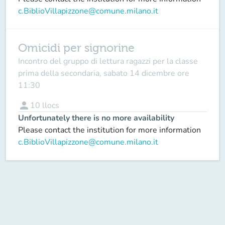
c.BiblioVillapizzone@comune.milano.it
Omicidi per signorine
Incontro del gruppo di lettura ragazzi per la classe
prima della secondaria, sabato 14 dicembre ore
11:30
person
10
llocs
Unfortunately there is no more availability
Please contact the institution for more information
c.BiblioVillapizzone@comune.milano.it