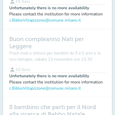
person
15
llocs
Unfortunately there is no more availability
Please contact the institution for more information
c.BiblioVillapizzone@comune.milano.it
Buon compleanno Nati per
Leggere
Flash mob e letture per bambini da 3 a 5 anni e le
loro famiglie, sabato 23 novembre ore 10.30
person
10
llocs
Unfortunately there is no more availability
Please contact the institution for more information
c.BiblioVillapizzone@comune.milano.it
Il bambino che partì per il Nord
alla ricerca di Babbo Natale