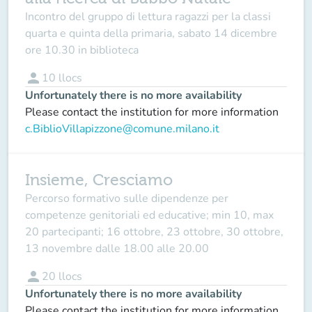
Incontro del gruppo di lettura ragazzi per la classi
quarta e quinta della primaria, sabato 14 dicembre
ore 10.30 in biblioteca
person
10
llocs
Unfortunately there is no more availability
Please contact the institution for more information
c.BiblioVillapizzone@comune.milano.it
Insieme, Cresciamo
Percorso formativo sulle dipendenze per
competenze genitoriali ed educative; min 10, max
20 partecipanti; 16 ottobre, 23 ottobre, 30 ottobre,
13 novembre dalle 18.00 alle 20.00
person
20
llocs
Unfortunately there is no more availability
Please contact the institution for more information