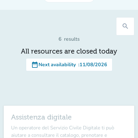
search
6
results
All resources are closed today
date_range
Next availability
:
11/08/2026
Assistenza digitale
Un operatore del
Servizio Civile Digitale
ti può
aiutare a consultare il catalogo, prenotare e