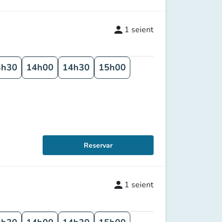
person
1
seient
3h30
14h00
14h30
15h00
Reservar
person
1
seient