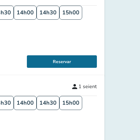
3h30
14h00
14h30
15h00
Reservar
person
1
seient
3h30
14h00
14h30
15h00