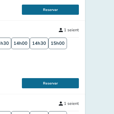
Reservar
person
1
seient
3h30
14h00
14h30
15h00
Reservar
person
1
seient