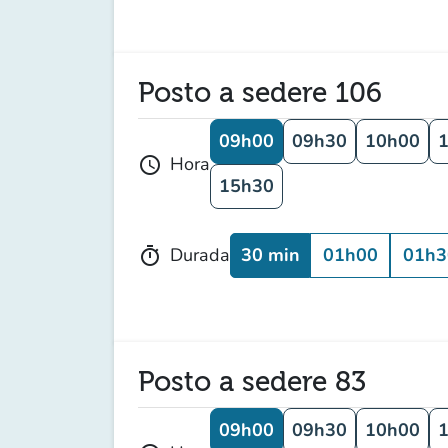
Posto a sedere 106
09h00
09h30
10h00
Hora
schedule
15h30
30 min
01h00
01h3
Durada
timer
Posto a sedere 83
09h00
09h30
10h00