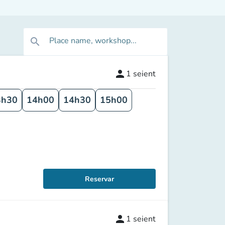
Place name, workshop...
search
person
1
seient
3h30
14h00
14h30
15h00
Reservar
person
1
seient