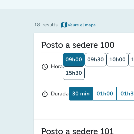
map
18
results
Veure el mapa
(new tab)
Posto a sedere 100
09h00
09h30
10h00
Hora
schedule
15h30
30 min
01h00
01h3
Durada
timer
Posto a sedere 101