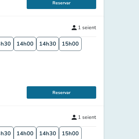
Reservar
person
1
seient
3h30
14h00
14h30
15h00
Reservar
person
1
seient
3h30
14h00
14h30
15h00