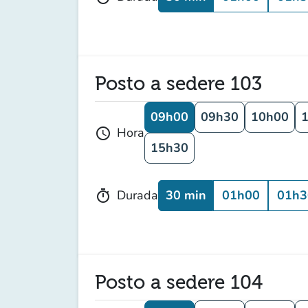
Posto a sedere 103
09h00
09h30
10h00
Hora
schedule
15h30
30 min
01h00
01h3
Durada
timer
Posto a sedere 104