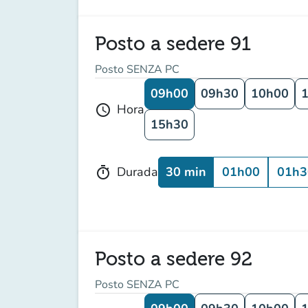
Posto a sedere 91
Posto SENZA PC
09h00
09h30
10h00
Hora
schedule
15h30
30 min
01h00
01h3
Durada
timer
Posto a sedere 92
Posto SENZA PC