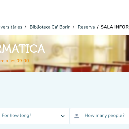
versitàries
Biblioteca Ca' Borin
Reserva
SALA INFO
RMATICA
re a les 09:00
For how long?
How many people?
expand_more
person