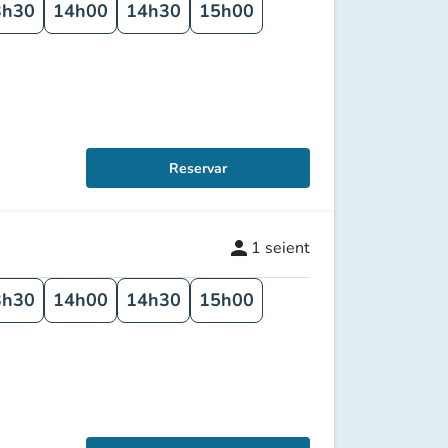
3h30
14h00
14h30
15h00
Reservar
person
1
seient
3h30
14h00
14h30
15h00