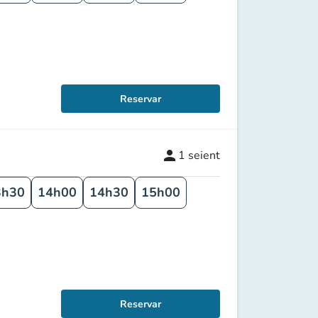
Reservar
person
1
seient
3h30
14h00
14h30
15h00
Reservar