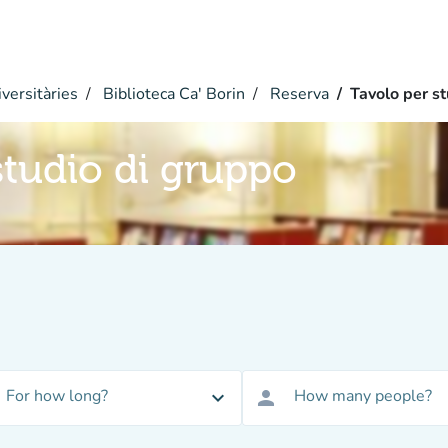
versitàries
Biblioteca Ca' Borin
Reserva
Tavolo per s
studio di gruppo
For how long?
How many people?
expand_more
person