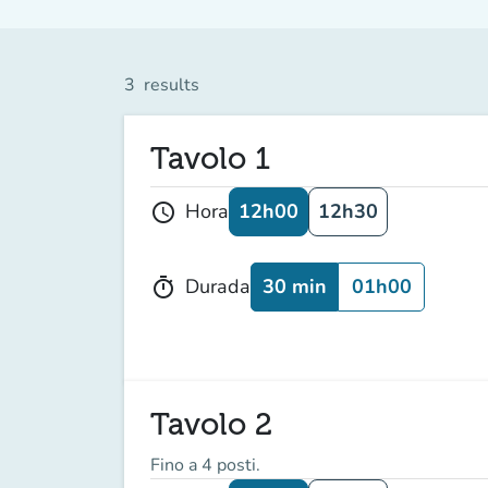
3
results
Tavolo 1
12h00
12h30
Hora
schedule
30 min
01h00
Durada
timer
Tavolo 2
Fino a 4 posti.