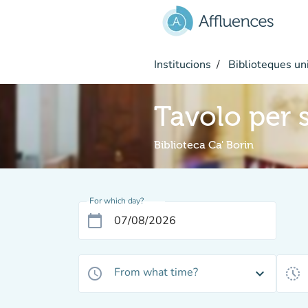
Go to main content
Institucions
Biblioteques uni
Tavolo per 
Biblioteca Ca' Borin
For which day?
calendar_today
From what time?
access_time
expand_more
history_toggle_off