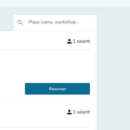
Place name, workshop...
search
person
1
seient
Reservar
person
1
seient