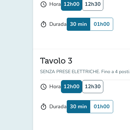
12h00
12h30
Hora
schedule
30 min
01h00
Durada
timer
Tavolo 3
SENZA PRESE ELETTRICHE. Fino a 4 posti
12h00
12h30
Hora
schedule
30 min
01h00
Durada
timer