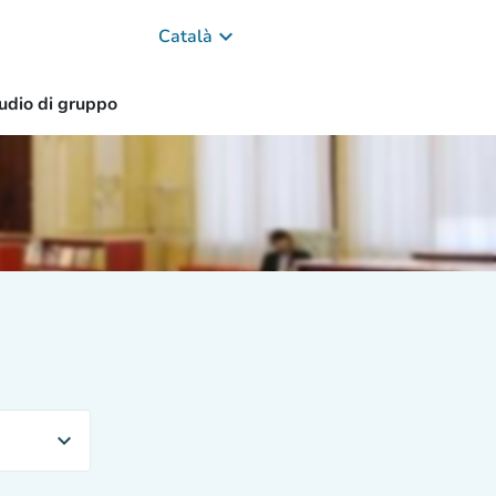
keyboard_arrow_down
Català
tudio di gruppo
expand_more