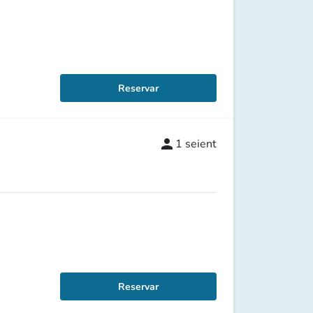
Reservar
person
1
seient
Reservar