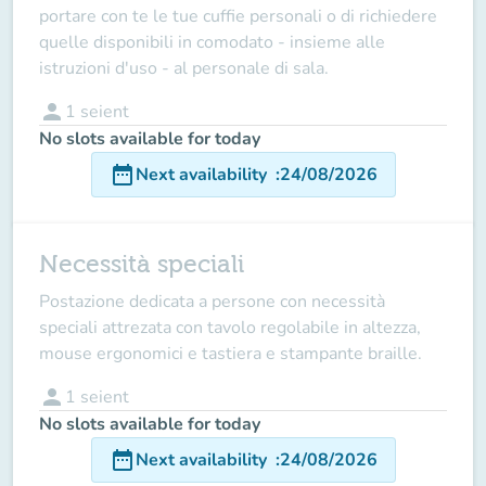
portare con te le tue cuffie personali o di richiedere
quelle disponibili in comodato - insieme alle
istruzioni d'uso - al personale di sala.
person
1
seient
No slots available for today
date_range
Next availability
:
24/08/2026
Necessità speciali
Postazione dedicata a persone con necessità
speciali attrezata con tavolo regolabile in altezza,
mouse ergonomici e tastiera e stampante braille.
person
1
seient
No slots available for today
date_range
Next availability
:
24/08/2026