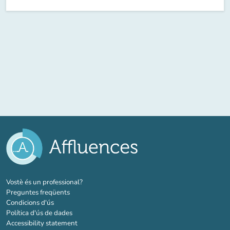
(new tab)
Vostè és un professional?
Preguntes freqüents
Condicions d'ús
Política d'ús de dades
Accessibility statement