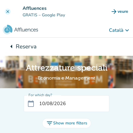
Go to main content
Affluences
arrow_forward
veure
clear
(new t
GRATIS
– Google Play
keyboard_arrow_down
Català
arrow_left
Reserva
Back to:
Attrezzature speciali
Economia e Management
For which day?
calendar_today
filter_list
Show more filters