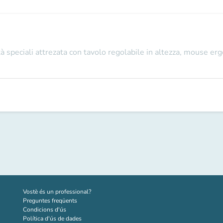
 speciali attrezata con tavolo regolabile in altezza, mouse er
(new tab)
Vostè és un professional?
Preguntes freqüents
Condicions d'ús
Política d'ús de dades