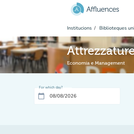
Go to main content
Institucions
Biblioteques uni
Attrezzature
Economia e Management
For which day?
calendar_today