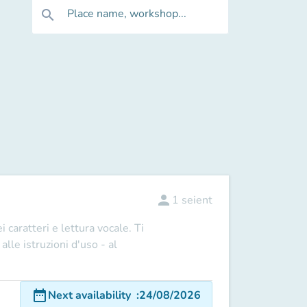
Place name, workshop...
search
person
1
seient
 caratteri e lettura vocale. Ti
lle istruzioni d'uso - al
date_range
Next availability
:
24/08/2026