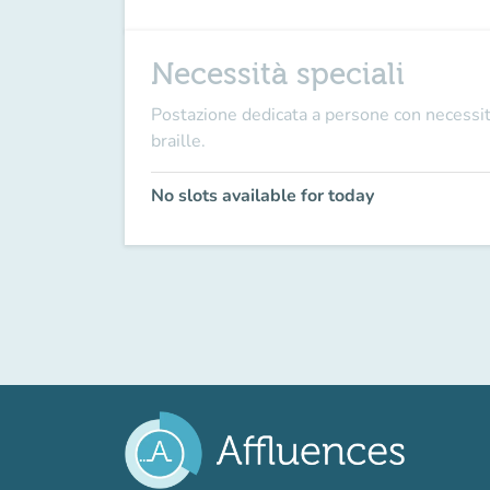
Necessità speciali
Postazione dedicata a persone con necessità
braille.
No slots available for today