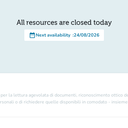
All resources are closed today
date_range
Next availability
:
24/08/2026
per la lettura agevolata di documenti, riconoscimento ottico dei
sonali o di richiedere quelle disponibili in comodato - insieme a