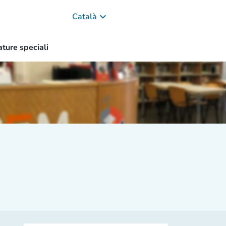
keyboard_arrow_down
Català
ature speciali