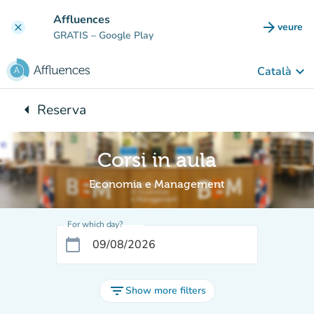
Go to main content
Affluences
arrow_forward
veure
clear
(new t
GRATIS
– Google Play
keyboard_arrow_down
Català
arrow_left
Reserva
Back to:
Corsi in aula
Economia e Management
For which day?
calendar_today
filter_list
Show more filters