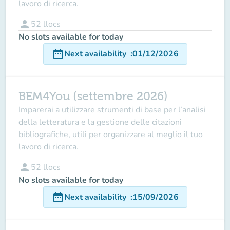
lavoro di ricerca.
person
52
llocs
No slots available for today
date_range
Next availability
:
01/12/2026
BEM4You (settembre 2026)
Imparerai a utilizzare
strumenti di base per l’analisi
della letteratura
e la gestione delle
citazioni
bibliografiche
, utili per organizzare al meglio il tuo
lavoro di ricerca.
person
52
llocs
No slots available for today
date_range
Next availability
:
15/09/2026