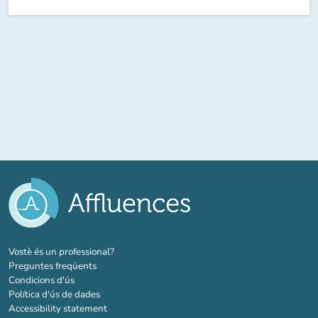
(new tab)
Vostè és un professional?
Preguntes freqüents
Condicions d'ús
Política d'ús de dades
Accessibility statement