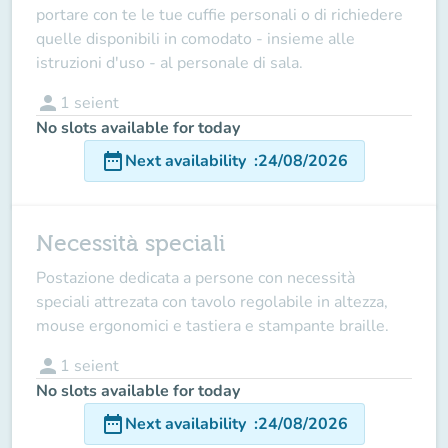
portare con te le tue cuffie personali o di richiedere
quelle disponibili in comodato - insieme alle
istruzioni d'uso - al personale di sala.
person
1
seient
No slots available for today
date_range
Next availability
:
24/08/2026
Necessità speciali
Postazione dedicata a persone con necessità
speciali attrezata con tavolo regolabile in altezza,
mouse ergonomici e tastiera e stampante braille.
person
1
seient
No slots available for today
date_range
Next availability
:
24/08/2026