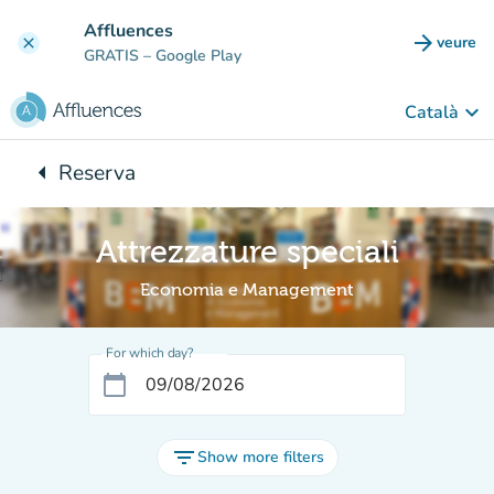
Go to main content
Affluences
arrow_forward
veure
clear
(new t
GRATIS
– Google Play
keyboard_arrow_down
Català
arrow_left
Reserva
Back to:
Attrezzature speciali
Economia e Management
For which day?
calendar_today
filter_list
Show more filters